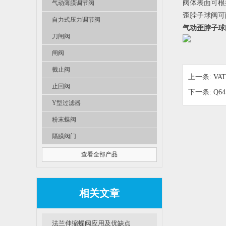
阀体表面可根
气动薄膜调节阀
歪脖子球阀可
自力式压力调节阀
气动歪脖子球
刀闸阀
闸阀
截止阀
上一条:
VA
止回阀
下一条:
Q6
Y型过滤器
粉末蝶阀
隔膜阀门
查看全部产品
相关文章
法兰伸缩蝶阀应用及优缺点