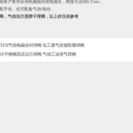
据客户要求采用机械抛光或电抛光，精度可达到0.25um．
配手动，也可配备气动/电动．
阀，气动法兰歪脖子球阀，以上价仅供参考
TTEN气动电磁全衬球阀 化工废气排放防腐球阀
41F不锈钢高压法兰球阀 气动工业排气球阀