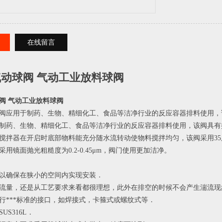
在线留言
动球阀 气动工业放料球阀
阀 气动工业放料球阀
阀应用于制药、生物、精细化工、食品等洁净行业的反应容器排料使用，
制药、生物、精细化工、食品等洁净行业的反应容器排料使用，该阀具有
搅拌器在开启时底部物料能充分随水流转动使物料搅拌均匀，该阀采用3
用镜面抛光粗糙度为0.2-0.45μm，阀门使用更加洁净。
以确保在狭小的空间内实现安装．
流量，还是从工艺要求来看都很理想，此外在排空的时候不会产生湍流现
行***标准的接口，如焊接式，卡箍式或螺纹式等．
US316L．