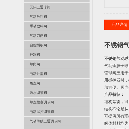
无头三通球阀
气动放料阀
产品详情
手动放料阀
气动刀闸阀
不锈钢气
自控插板阀
控制阀
不锈钢气动球
单向阀
气动歪脖子球
该球阀应用于
电动针型阀
用搅拌器时，
角座阀
加方便。阀内采
浓水调节阀
产品特征：
结构紧凑，可
单座柱塞调节阀
结构不论是从
电动温控调节阀
可提供所有现
气动薄膜三通调节阀
阀体材料均为S