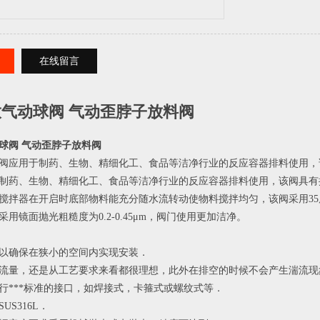
在线留言
气动球阀 气动歪脖子放料阀
球阀 气动歪脖子放料阀
阀应用于制药、生物、精细化工、食品等洁净行业的反应容器排料使用，
制药、生物、精细化工、食品等洁净行业的反应容器排料使用，该阀具有
搅拌器在开启时底部物料能充分随水流转动使物料搅拌均匀，该阀采用3
用镜面抛光粗糙度为0.2-0.45μm，阀门使用更加洁净。
以确保在狭小的空间内实现安装．
流量，还是从工艺要求来看都很理想，此外在排空的时候不会产生湍流现
行***标准的接口，如焊接式，卡箍式或螺纹式等．
US316L．