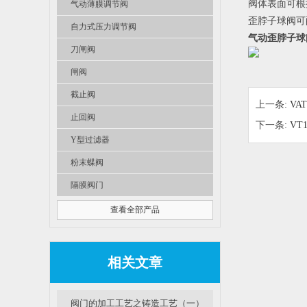
阀体表面可根
气动薄膜调节阀
歪脖子球阀可
自力式压力调节阀
气动歪脖子球
刀闸阀
闸阀
截止阀
上一条:
VA
止回阀
下一条:
VT
Y型过滤器
粉末蝶阀
隔膜阀门
查看全部产品
相关文章
阀门的加工工艺之铸造工艺（一）