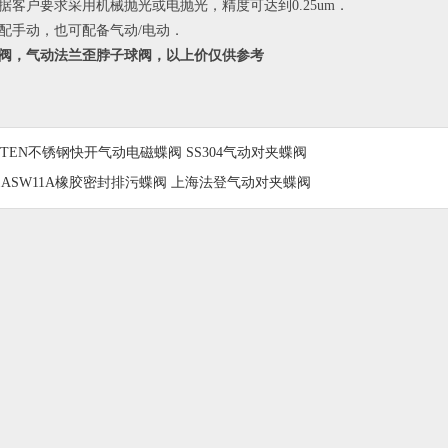
据客户要求采用机械抛光或电抛光，精度可达到0.25um．
配手动，也可配备气动/电动．
阀，气动法兰歪脖子球阀，以上价仅供参考
TTEN不锈钢快开气动电磁蝶阀 SS304气动对夹蝶阀
1ASW11A橡胶密封排污蝶阀 上海法登气动对夹蝶阀