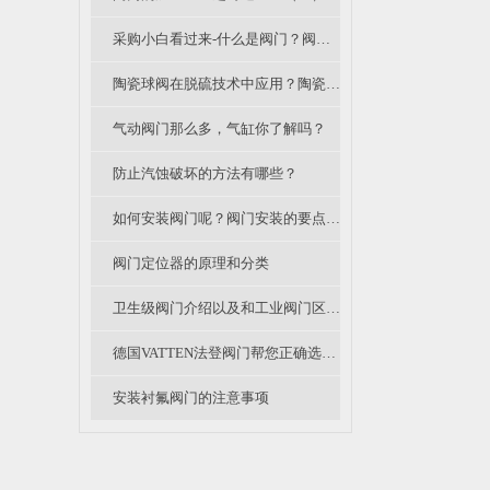
采购小白看过来-什么是阀门？阀门是什么意思？阀门怎么分类的呢？
陶瓷球阀在脱硫技术中应用？陶瓷阀优势？陶瓷阀性价比如何？
气动阀门那么多，气缸你了解吗？
防止汽蚀破坏的方法有哪些？
如何安装阀门呢？阀门安装的要点有哪些？
阀门定位器的原理和分类
卫生级阀门介绍以及和工业阀门区别不同
德国VATTEN法登阀门帮您正确选择阀门电动执行器
安装衬氟阀门的注意事项