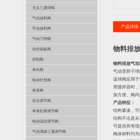
无头三通球阀
气动放料阀
产品详情
手动放料阀
气动刀闸阀
物料排放
自控插板阀
控制阀
物料排放气动
单向阀
气动歪脖子球
该球阀应用于
电动针型阀
用搅拌器时，
角座阀
加方便。阀内采
浓水调节阀
产品特征：
结构紧凑，可
单座柱塞调节阀
结构不论是从
电动温控调节阀
可提供所有现
气动薄膜三通调节阀
阀体材料均为S