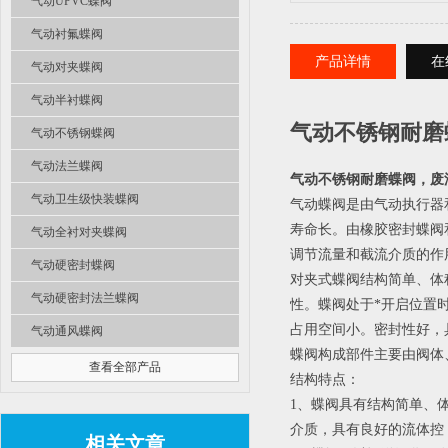
气动UPVC蝶阀
气动衬氟蝶阀
产品详情
在
气动对夹蝶阀
气动半衬蝶阀
气动不锈钢耐磨
气动不锈钢蝶阀
气动法兰蝶阀
气动不锈钢耐磨蝶阀，废
气动卫生级快装蝶阀
气动蝶阀是由气动执行器
寿命长。由橡胶密封蝶阀
气动全衬对夹蝶阀
调节流量和截流介质的作
气动硬密封蝶阀
对夹式蝶阀结构简单、体
气动硬密封法兰蝶阀
性。蝶阀处于*开启位置
占用空间小。密封性好，
气动通风蝶阀
蝶阀构成部件主要由阀体
查看全部产品
结构特点：
1、蝶阀具有结构简单、
介质，具有良好的流体控
相关文章