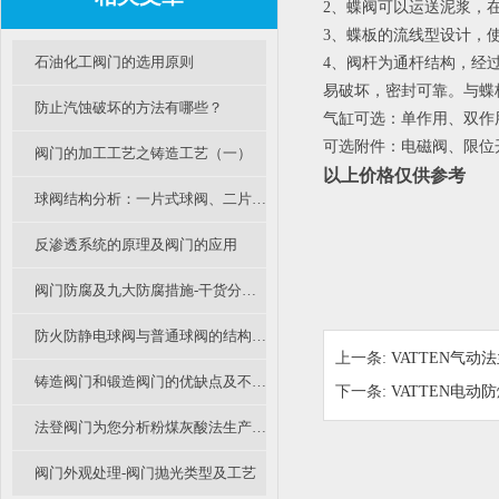
2、蝶阀可以运送泥浆，
3、蝶板的流线型设计，
石油化工阀门的选用原则
4、阀杆为通杆结构，经
易破坏，密封可靠。与蝶
防止汽蚀破坏的方法有哪些？
气缸可选：单作用、双作
可选附件：电磁阀、限位
阀门的加工工艺之铸造工艺（一）
以上价格仅供参考
球阀结构分析：一片式球阀、二片式球阀和三片式球阀的区别
反渗透系统的原理及阀门的应用
阀门防腐及九大防腐措施-干货分享（一）
防火防静电球阀与普通球阀的结构有什么不同？
上一条:
VATTEN气
铸造阀门和锻造阀门的优缺点及不同应用
下一条:
VATTEN电动
法登阀门为您分析粉煤灰酸法生产氧化铝中衬氟阀门和陶瓷阀的应用探讨
阀门外观处理-阀门抛光类型及工艺