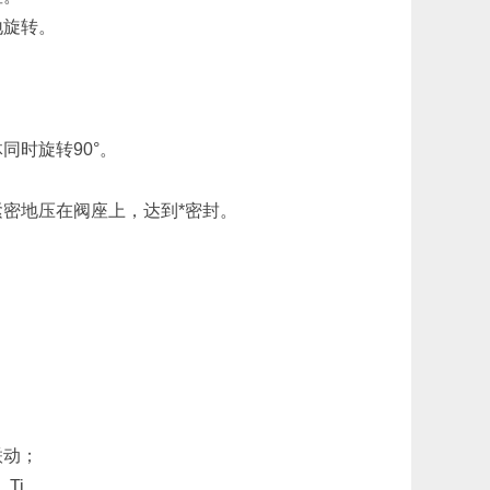
地旋转。
同时旋转90°。
密地压在阀座上，达到*密封。
联动；
、Ti。