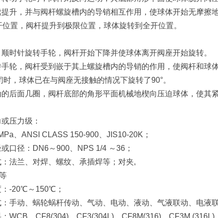
续提升，并与阀杆螺旋槽内的导销相互作用，使球体开始无摩擦
*全开位置，阀杆提升到极限位置，球体旋转到全开位置。
，顺时针旋转手轮，阀杆开始下降并使球体离开阀座开始旋转。
转手轮，阀杆受到嵌于其上螺旋槽内的导销的作用，使阀杆和球体
关闭时，球体已在与阀座无接触的情况下旋转了90°。
动的后面几圈，阀杆底部的角形平面机械地楔向压迫球体，使其紧
力或压力级：
0MPa、ANSI CLASS 150-900、JIS10-20K；
口径：DN6～900、NPS 1/4 ～36；
式：法兰、对焊、螺纹、承插焊等；对夹,
等
：-20℃～150℃；
式：手动、蜗轮蜗杆传动、气动、电动、液动、气液联动、电液
CB、CF8(304)、CF3(304L)、CF8M(316)、CF3M (316L)