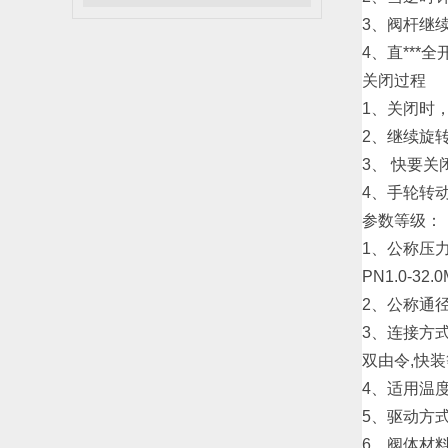
3、阀杆继
4、直**
关闭过程
1、关闭时
2、继续旋
3、 快要
4、手轮转
参数等级：
1、公称压
PN1.0-32.
2、公称通径或
3、连接方
双由令,快装
4、适用温度
5、驱动方
6、阀体材料：W