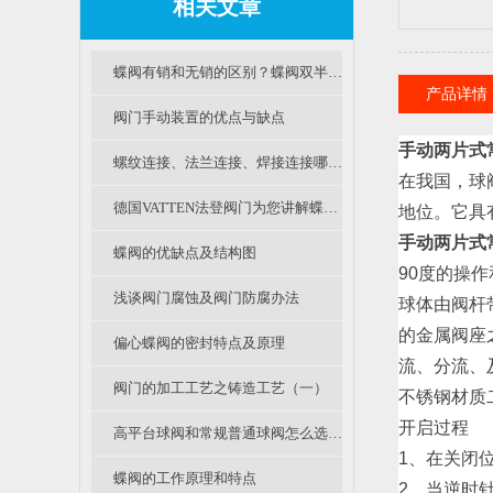
相关文章
蝶阀有销和无销的区别？蝶阀双半轴和通轴的区别？
产品详情
阀门手动装置的优点与缺点
手动两片式
螺纹连接、法兰连接、焊接连接哪种阀门连接形式是你的菜？
在我国，球
德国VATTEN法登阀门为您讲解蝶阀的使用原理
地位。它具
手动两片式
蝶阀的优缺点及结构图
90度的操
浅谈阀门腐蚀及阀门防腐办法
球体由阀杆
的金属阀座
偏心蝶阀的密封特点及原理
流、分流、
阀门的加工工艺之铸造工艺（一）
不锈钢材质
开启过程
高平台球阀和常规普通球阀怎么选？各有什么优缺点？
1、在关闭
蝶阀的工作原理和特点
2、当逆时