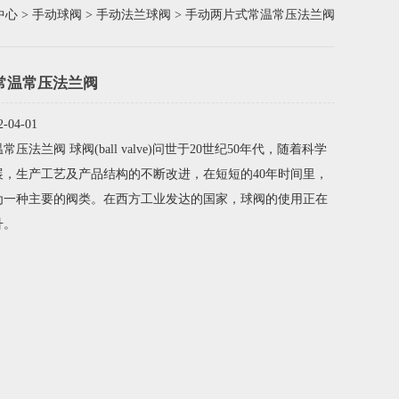
中心
>
手动球阀
>
手动法兰球阀
> 手动两片式常温常压法兰阀
常温常压法兰阀
04-01
压法兰阀 球阀(ball valve)问世于20世纪50年代，随着科学
展，生产工艺及产品结构的不断改进，在短短的40年时间里，
为一种主要的阀类。在西方工业发达的国家，球阀的使用正在
升。