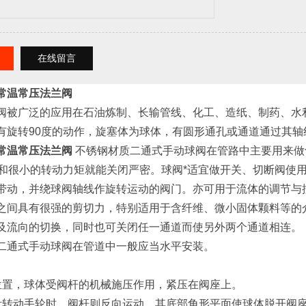
在线留言
常温常压法兰阀
阀被广泛的应用在石油炼制、长输管线、化工、造纸、制药、水
有旋转90度的动作，旋塞体为球体，有圆形通孔或通道通过其轴
常温常压法兰阀
不锈钢材质二通式手动球阀在管路中主要用来做
作和很小的转动力矩就能关闭严密。球阀*适宜做开关、切断阀使
带动，并绕球阀轴线作旋转运动的阀门。亦可用于流体的调节与
之间具有很强的剪切力，特别适用于含纤维、微小固体颗料等的
及流向的切换，同时也可关闭任一通道而使另外两个通道相连。
二通式手动球阀在管道中一般应当水平安装。
位置，球体受阀杆的机械施压作用，紧压在阀座上。
针转动手轮时，阀杆则反向运动，其底部角形平面使球体脱开阀