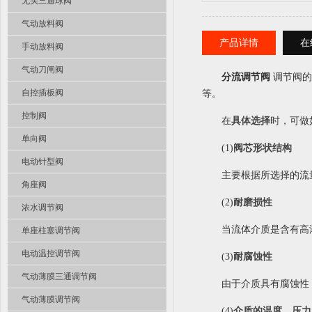
无头三通球阀
气动放料阀
产品详情
在
手动放料阀
气动刀闸阀
分流调节阀
调节阀的
自控插板阀
等。
控制阀
在
具体选择
时，可做
单向阀
(1)
阀芯形状结构
电动针型阀
主要根据所选择的流
角座阀
(2)
耐磨损性
浓水调节阀
当流体介质是含有高
单座柱塞调节阀
电动温控调节阀
(3)
耐腐蚀性
气动薄膜三通调节阀
由于介质具有腐蚀性
气动薄膜调节阀
(4)
介质的温度、压力