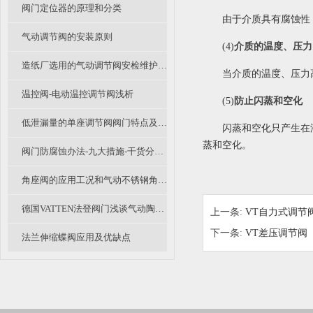
阀门定位器的原理和分类
由于介质具有腐蚀性
气动调节阀的安装原则
(4)
介质的温度、压力
造纸厂选用的气动调节阀安检维护要主要看那些地方？
当介质的温度、压力
温控阀-电动温控调节阀浅析
(5)
防止闪蒸和空化
低泄漏量的单座调节阀阀门特点及分析
闪蒸和空化只产生在
蒸和空化。
阀门防腐蚀办法-九大措施-干货分享（二）
角座阀的应用工况和气动不锈钢角座阀结构特点
德国VATTEN法登阀门浅谈气动陶瓷进料阀原理及优势
上一条:
VT自力式调节
下一条:
VT差压调节阀
法兰伸缩蝶阀应用及优缺点