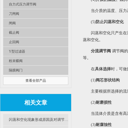
自力式压力调节阀
当介质的温度、压力
刀闸阀
(5)
防止闪蒸和空化
闸阀
截止阀
闪蒸和空化只产生在
蒸和空化。
止回阀
分流调节阀
调节阀的
Y型过滤器
等。
粉末蝶阀
在
具体选择
时，可做
隔膜阀门
(1)
阀芯形状结构
查看全部产品
主要根据所选择的流
相关文章
(2)
耐磨损性
当流体介质是含有高
闪蒸和空化现象形成原因及对调节阀影响有哪些？
(3)
耐腐蚀性