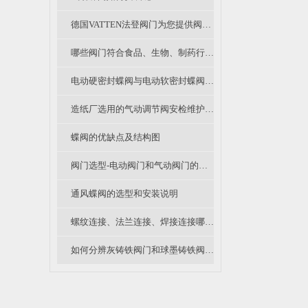
德国VATTEN法登阀门为您提供阀门采购时的注意事项
哪些阀门符合食品、生物、制药行业中卫生级阀门的要求？
电动硬密封蝶阀与电动软密封蝶阀的区别在哪里？
造纸厂选用的气动调节阀安检维护要主要看那些地方？
蝶阀的优缺点及结构图
阀门选型-电动阀门和气动阀门的优缺点比较
通风蝶阀的选型和安装说明
螺纹连接、法兰连接、焊接连接哪种阀门连接形式是你的菜？
如何分辨灰铸铁阀门和球墨铸铁阀门？