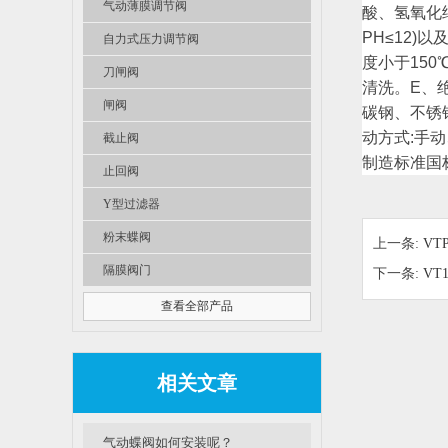
气动薄膜调节阀
酸、氢氧化
PH≤12
自力式压力调节阀
度小于150
刀闸阀
清洗。E、
闸阀
碳钢、不锈钢，
动方式:手
截止阀
制造标准国
止回阀
Y型过滤器
粉末蝶阀
上一条:
VT
隔膜阀门
下一条:
VT
查看全部产品
相关文章
气动蝶阀如何安装呢？