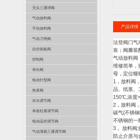
无头三通球阀
气动放料阀
产品详情
手动放料阀
气动刀闸阀
法登阀门气
自控插板阀
靠；阀瓣装
气动放料阀
控制阀
维修简单，
单向阀
母，定位螺
电动针型阀
1，放料阀，
品、纸浆、二
角座阀
150℃,浓
浓水调节阀
2，放料阀
单座柱塞调节阀
碳气(不锈钢
不锈钢的一般
电动温控调节阀
3， 放料
气动薄膜三通调节阀
防止介质与