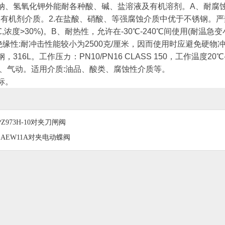
纳、氢氧化钾外能耐各种酸、碱、盐溶液及有机溶剂。A、耐腐蚀性:
)以及有机剂介质。2.在盐酸、硝酸、等强腐蚀介质中优于不锈钢。严
℃,浓度>30%)。B、耐热性，允许在-30℃-240℃间使用(耐
绝缘性:耐冲击性能较小为2500克/厘米，因而使用时应避免硬物
316L。工作压カ：PN10/PN16 CLASS 150，工作温度20
动、气动。适用介质:油品、酸类、腐蚀性介质等。
标。
PZ973H-10对夹刀闸阀
1AEW11A对夹电动蝶阀