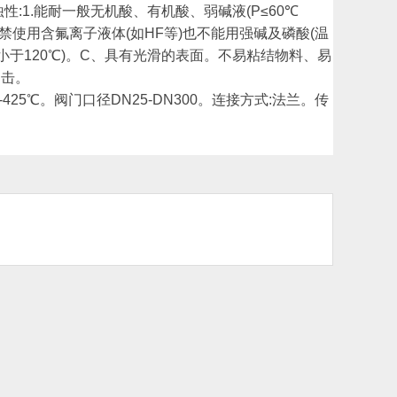
1.能耐一般无机酸、有机酸、弱碱液(P≤60℃
禁使用含氟离子液体(如HF等)也不能用强碱及磷酸(温
温急变小于120℃)。C、具有光滑的表面。不易粘结物料、易
冲击。
℃-425℃。阀门口径DN25-DN300。连接方式:法兰。传