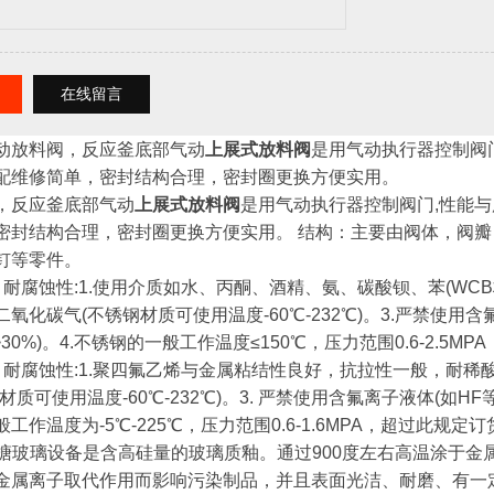
在线留言
动放料阀，反应釜底部气动
上展式放料阀
是用气动执行器控制阀
配维修简单，密封结构合理，密封圈更换方便实用。
，反应釜底部气动
上展式放料阀
是用气动执行器控制阀门,性能
密封结构合理，密封圈更换方便实用。 结构：主要由阀体，阀
钉等零件。
耐腐蚀性:1.使用介质如水、丙酮、酒精、氨、碳酸钡、苯(WCB材
氧化碳气(不锈钢材质可使用温度-60℃-232℃)。3.严禁使用
度>30%)。4.不锈钢的一般工作温度≤150℃，压力范围0.6-2.5
，耐腐蚀性:1.聚四氟乙烯与金属粘结性良好，抗拉性一般，耐稀
材质可使用温度-60℃-232℃)。3. 严禁使用含氟离子液体(如HF等
工作温度为-5℃-225℃，压力范围0.6-1.6MPA，超过此规定
阀:搪玻璃设备是含高硅量的玻璃质釉。通过900度左右高温涂于
金属离子取代作用而影响污染制品，并且表面光洁、耐磨、有一