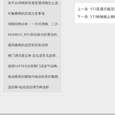
高平台球阀和常规普通球阀怎么选？各有什么优缺点？
上一条:
VTJ直通式截至
衬氟蝶阀的安装注意事项
下一条:
VTJ铸钢截止
球阀结构分析：一片式球阀、二片式球阀和三片式球阀的区别
MODBUS_RTU协议格式的通信的简单介绍
通风蝶阀的选型和安装说明
阀门调试看过来-定位器常见故障及办法
德国VATTEN法登阀门浅谈气动陶瓷进料阀原理及优势
电动硬密封蝶阀与电动软密封蝶阀的区别在哪里？
温控阀-电动温控调节阀浅析