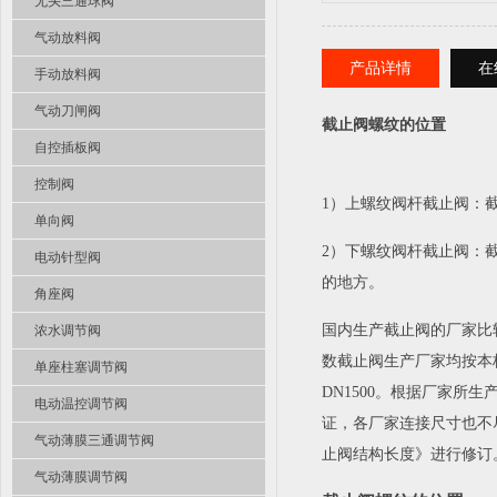
无头三通球阀
气动放料阀
产品详情
在
手动放料阀
气动刀闸阀
截止阀螺纹的位置
自控插板阀
控制阀
1）上螺纹阀杆截止阀：
单向阀
2）下螺纹阀杆截止阀：
电动针型阀
的地方。
角座阀
国内生产截止阀的厂家比较
浓水调节阀
数截止阀生产厂家均按本
单座柱塞调节阀
DN1500。根据厂家所
电动温控调节阀
证，各厂家连接尺寸也不尽
气动薄膜三通调节阀
止阀结构长度》进行修订
气动薄膜调节阀