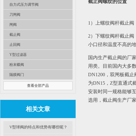
截止阀螺纹的位置
自力式压力调节阀
刀闸阀
1）上螺纹阀杆截止
闸阀
截止阀
2）下螺纹阀杆截止
小口径和温度不高的
止回阀
Y型过滤器
国内生产截止阀的厂家
粉末蝶阀
用类。目前国内大多
DN1200，双闸板
隔膜阀门
为DN15，Z型直通
查看全部产品
安装时同一规格能够互
选用，截止阀生产厂
相关文章
V型球阀的特点和优势有哪些呢？