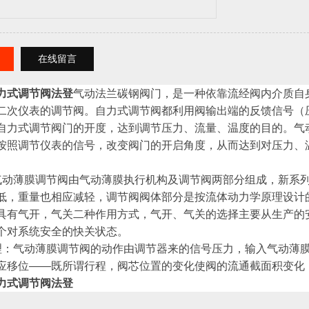
在线留言
力式调节阀法登
气动法兰碳钢阀门，是一种依靠流经阀内介质自
二次仪表的调节阀。自力式调节阀都利用阀输出端的反馈信号（
自力式调节阀门的开度，达到调节压力、流量、温度的目的。气
按照调节仪表的信号，改变阀门的开启角度，从而达到对压力、
气动薄膜调节阀由气动薄膜执行机构及调节阀两部分组成，新系
低，重量也相应减轻，调节阀阀体部分是按流体动力学原理设计的
具有气开，气关二种作用方式，气开、气关的选择主要从生产的
个对系统安全的快关状态。
理：气动薄膜调节阀的动作由调节器来的信号压力，输入气动薄
应移位——既所谓行程，阀芯位置的变化使阀的流通截面积变化
力式调节阀法登