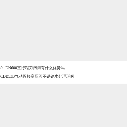
50--DN600直行程刀闸阀有什么优势吗
2CDB53B气动焊接高压阀不锈钢水处理球阀