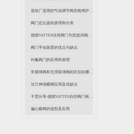
造纸厂选用的气动调节阀安检维护要主要看那些地方？
阀门定位器的原理和分类
德国VATTEN法登阀门为您提供阀门采购时的注意事项
阀门手动装置的优点与缺点
衬氟阀门的应用和原理
常规球阀和无滞留球阀的区别在哪里呢？
法兰伸缩蝶阀应用及优缺点
干货分享-德国VATTEN自控阀门检修规程（一）
偏心蝶阀的选型及应用