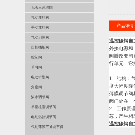
无头三通球阀
气动放料阀
产品详情
手动放料阀
气动刀闸阀
温控碳钢自
自控插板阀
外接电源和
阀瓣改变阀
控制阀
行单元，它
单向阀
电动针型阀
1、结构：
度大幅度降
角座阀
薄膜调节阀
浓水调节阀
阀门处在一
单座柱塞调节阀
2、工作原
芯，产生相
电动温控调节阀
温控碳钢自
气动薄膜三通调节阀