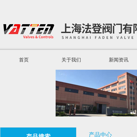
首页
关于我们
新闻资讯
产品中心
产品搜索