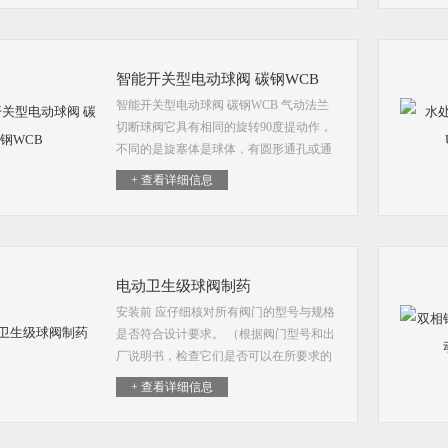
求，然而改善了不耐磨的...
智能开关型电动球阀 碳钢WCB
智能开关型电动球阀 碳钢WCB 气动法兰
切断球阀它具有相同的旋转90度提动作，
不同的是旋塞体是球体，有圆形通孔或通
道通过其轴线。球面和通道口的比例应该
+ 查看详细信息
是这样的，即当球旋转90度时，在进、出
口处应全部呈...
电动卫生级球阀制药
安装前 应仔细核对所有阀门的型号与规格
是否符合设计要求。 （根据阀门型号和出
厂说明书，检查它们是否可以在所要求的
条件下应用，必要时作水压或气压试
+ 查看详细信息
验。）电动卫生级球阀制药