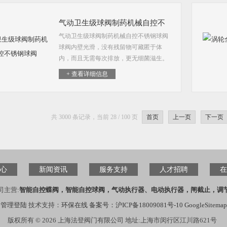
气动卫生级球阀制药机械自控不
气动卫生级球阀制药机械自控不锈钢球阀
锈钢球阀
球阀内壁光滑，没有残留物可藏匿于体
内，而且无需每次排放，更无细菌滋生。
这些优势使得球阀成为制药行业中的宠
+ 查看详细信息
儿。
共 3000 条记录，当前 28 / 100 页
首页
上一页
下一页
心
新闻资讯
服务支持
人才招聘
在
司主营:
智能自控蝶阀，智能自控球阀，气动执行器、电动执行器，闸截止，调
管理登陆
技术支持：
环保在线
备案号：沪ICP备18009081号-10
GoogleSitemap
版权所有 © 2026 上海法登阀门有限公司 地址:上海市闵行区江川路621号