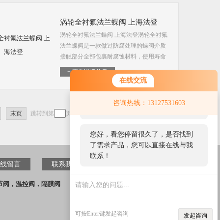
涡轮全衬氟法兰蝶阀 上海法登
涡轮全衬氟法兰蝶阀 上海法登涡轮全衬氟
法兰蝶阀是一款做过防腐处理的蝶阀介质
接触部分全部包裹耐腐蚀材料，使用寿命
长，经济性高适用在-50℃～150℃的各种
+ 查看详细信息
浓度的王水、硫酸、盐酸、各种有机酸，
在线交流
强氧化剂，...
您好！欢迎前来咨询，很高兴为您
咨询热线：13127531603
服务，请问您要咨询什么问题呢？
末页
跳转到第
页
您好，看您停留很久了，是否找到
了需求产品，您可以直接在线与我
联系！
线留言
联系我们
节阀，温控阀，隔膜阀
可按Enter键发起咨询
发起咨询