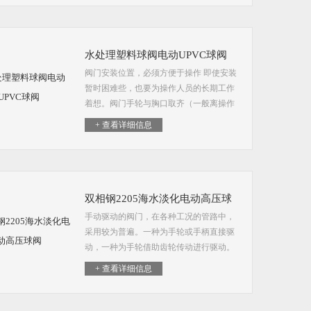
门在价格上有优势...
水处理塑料球阀电动UPVC球阀
阀门安装位置，必须方便于操作 即使安装
暂时困难些，也要为操作人员的长期工作
着想。阀门手轮与胸口取齐（一般离操作
地坪1.2米），这样，开闭阀门比较省劲。
+ 查看详细信息
水处理塑料球阀电动UPVC球阀
双相钢2205海水淡化电动高压球
手动驱动的阀门，在各种工况的管路中，
阀
采用较为普遍。一种为手轮或手柄直接驱
动，一种为手轮借助齿轮传动进行驱动。
双相钢2205海水淡化电动高压球阀
+ 查看详细信息