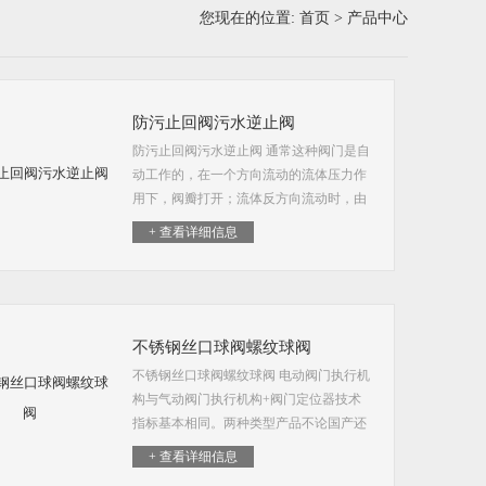
您现在的位置:
首页
>
产品中心
防污止回阀污水逆止阀
防污止回阀污水逆止阀 通常这种阀门是自
动工作的，在一个方向流动的流体压力作
用下，阀瓣打开；流体反方向流动时，由
流体压力和阀瓣的自重合阀瓣作用于阀
+ 查看详细信息
座，从而切断流动。 止回阀又称止逆阀、
单流阀、单向...
不锈钢丝口球阀螺纹球阀
不锈钢丝口球阀螺纹球阀 电动阀门执行机
构与气动阀门执行机构+阀门定位器技术
指标基本相同。两种类型产品不论国产还
是进口的价格均不相上下。而气动阀门需
+ 查看详细信息
配置空压站等气源设施，所以选用电动阀