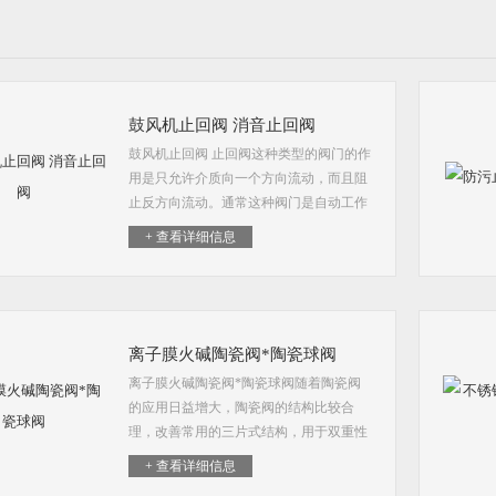
鼓风机止回阀 消音止回阀
鼓风机止回阀 止回阀这种类型的阀门的作
用是只允许介质向一个方向流动，而且阻
止反方向流动。通常这种阀门是自动工作
的，在一个方向流动的流体压力作用下，
+ 查看详细信息
阀瓣打开；流体反方向流动时，由流体压
力和阀瓣的自重合...
离子膜火碱陶瓷阀*陶瓷球阀
离子膜火碱陶瓷阀*陶瓷球阀随着陶瓷阀
的应用日益增大，陶瓷阀的结构比较合
理，改善常用的三片式结构，用于双重性
密封的特性，调节减小流体的冲击。在化
+ 查看详细信息
工行业恶劣环境不适合磨损，加上它的需